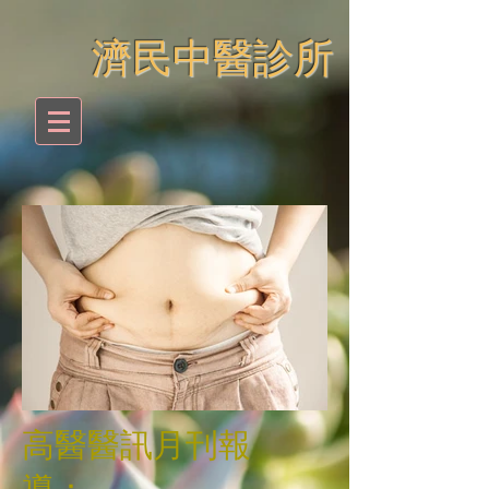
​濟民中醫診所
肥胖為何不利於健康？消化
系統疾病
高醫醫訊月刊報