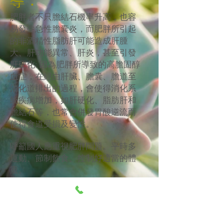
導：
肥胖者不只膽結石機率升高，也容
易發生急性膽囊炎，而肥胖所引起
的非酒精性脂肪肝可能造成肝腫
大、肝功能異常、肝炎，甚至引發
肝硬化; 因為肥胖所導致的高膽固醇
血症，在經由肝臟、膽囊、膽道至
消化道排出的過程，會使得消化系
統疾病增加，如肝硬化、脂肪肝和
膽結石等，也常會併發胃酸逆流而
使得食道受損及變性。
呼籲國人應重視肥胖問題。平時多
運動、節制飲食、控制好適當的體
重。
預防勝於治療。必要時可借助專業
醫師調治。
​建立時間：
107/5/8