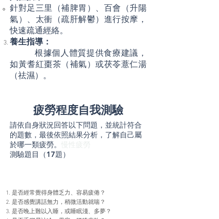
針對足三里（補脾胃）、百會（升陽
氣）、太衝（疏肝解鬱）進行按摩，
快速疏通經絡。
養生指導：
根據個人體質提供食療建議，
如黃耆紅棗茶（補氣）或茯苓薏仁湯
（祛濕）。
疲勞程度自我測驗
請依自身狀況回答以下問題，並統計符合
的題數，最後依照結果分析，了解自己屬
於哪一類疲勞。
慢性疲勞
測驗題目（17題）
是否經常覺得身體乏力、容易疲倦？
是否感覺講話無力，稍微活動就喘？
是否晚上難以入睡，或睡眠淺、多夢？