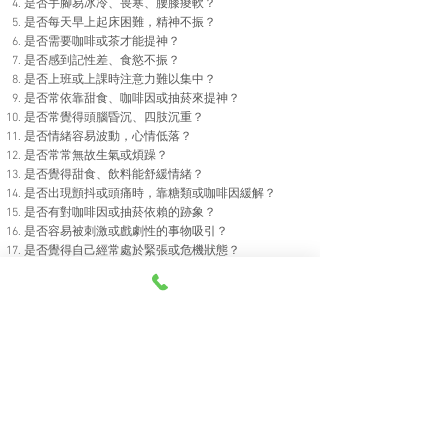
是否手腳易冰冷、畏寒、腰膝痠軟？
是否每天早上起床困難，精神不振？
是否需要咖啡或茶才能提神？
是否感到記性差、食慾不振？
是否上班或上課時注意力難以集中？
是否常依靠甜食、咖啡因或抽菸來提神？
是否常覺得頭腦昏沉、四肢沉重？
是否情緒容易波動，心情低落？
是否常常無故生氣或煩躁？
是否覺得甜食、飲料能舒緩情緒？
是否出現顫抖或頭痛時，靠糖類或咖啡因緩解？
是否有對咖啡因或抽菸依賴的跡象？
是否容易被刺激或戲劇性的事物吸引？
是否覺得自己經常處於緊張或危機狀態？
疲勞程度自我測驗分析
0–5項 → 輕度疲勞，氣血尚足
屬於偶發性疲勞，可能是因工作或生
活壓力暫時造成。
中醫認為此時氣血仍充足，只需適度
休息、調整作息，即可恢復精神。