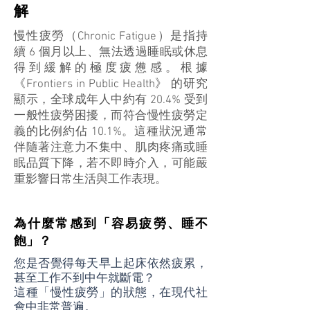
解
慢性疲勞（Chronic Fatigue）是指持
續 6 個月以上、無法透過睡眠或休息
得到緩解的極度疲憊感。根據
《Frontiers in Public Health》 的研究
顯示，全球成年人中約有 20.4% 受到
一般性疲勞困擾，而符合慢性疲勞定
義的比例約佔 10.1%。這種狀況通常
伴隨著注意力不集中、肌肉疼痛或睡
眠品質下降，若不即時介入，可能嚴
重影響日常生活與工作表現。
為什麼常感到「容易疲勞、睡不
飽」？
您是否覺得每天早上起床依然疲累，
甚至工作不到中午就斷電？
這種「慢性疲勞」的狀態，在現代社
會中非常普遍。