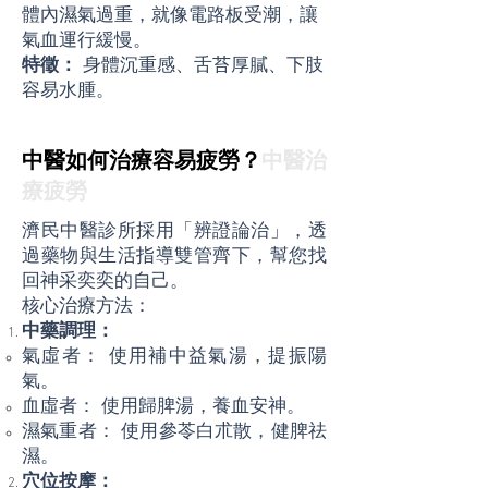
體內濕氣過重，就像電路板受潮，讓
氣血運行緩慢。
特徵：
身體沉重感、舌苔厚膩、下肢
容易水腫。
中醫如何治療容易疲勞？
中醫治
療疲勞
濟民中醫診所採用「辨證論治」，透
過藥物與生活指導雙管齊下，幫您找
回神采奕奕的自己。
核心治療方法：
中藥調理：
氣虛者： 使用補中益氣湯，提振陽
氣。
血虛者： 使用歸脾湯，養血安神。
濕氣重者： 使用參苓白朮散，健脾祛
濕。
穴位按摩：