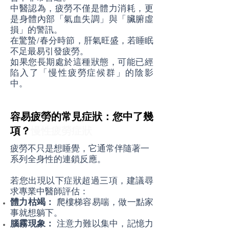
中醫認為，疲勞不僅是體力消耗，更
是身體內部「氣血失調」與「臟腑虛
損」的警訊。
在驚蟄/春分時節，肝氣旺盛，若睡眠
不足最易引發疲勞。
如果您長期處於這種狀態，可能已經
陷入了「慢性疲勞症候群」的陰影
中。
容易疲勞的常見症狀：您中了幾
項？
慢性疲勞症狀
疲勞不只是想睡覺，它通常伴隨著一
系列全身性的連鎖反應。
若您出現以下症狀超過三項，建議尋
求專業中醫師評估：
體力枯竭：
爬樓梯容易喘，做一點家
事就想躺下。
腦霧現象：
注意力難以集中，記憶力