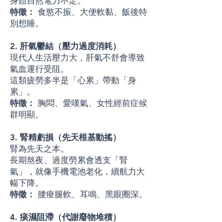
身體自然電力不足。
特徵：
食慾不振、大便軟黏、飯後特
別想睡。
2. 肝氣鬱結（壓力過度消耗）
現代人生活壓力大，肝氣不舒會導致
氣血運行受阻。
這類疲勞多半是「心累」帶動「身
累」。
特徵：
胸悶、愛嘆氣、女性經前症候
群明顯。
3. 腎精虧損（先天根基動搖）
腎為先天之本。
長期熬夜、過度勞累會透支「腎
氣」，就像手機電池老化，續航力大
幅下降。
特徵：
腰痠腿軟、耳鳴、黑眼圈深。
4. 痰濕阻滯（代謝廢物堆積）