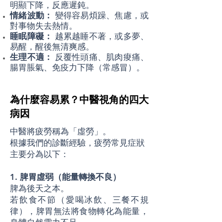
明顯下降，反應遲鈍。
情緒波動：
變得容易煩躁、焦慮，或
對事物失去熱情。
睡眠障礙：
越累越睡不著，或多夢、
易醒，醒後無清爽感。
生理不適：
反覆性頭痛、肌肉痠痛、
腸胃脹氣、免疫力下降（常感冒）。
為什麼容易累？中醫視角的四大
病因
中醫將疲勞稱為「虛勞」。
根據我們的診斷經驗，疲勞常見症狀
主要分為以下：
1. 脾胃虛弱（能量轉換不良）
脾為後天之本。
若飲食不節（愛喝冰飲、三餐不規
律），脾胃無法將食物轉化為能量，