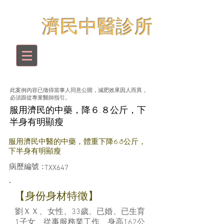
​濟民中醫診所
此案例內容已徵得當事人同意公開，減肥效果因人而異，
必須跟從專業醫師指引。
服用濟民的中藥，降６.８公斤，下
半身有明顯瘦
服用濟民中醫的中藥，體重下降6.8公斤，
下半身有明顯瘦
病歷編號：
TXX647
​【身份身材特徵】
劉ＸＸ、女性、33歲、已婚、已生育
1子女、從事服務業工作、身高162公