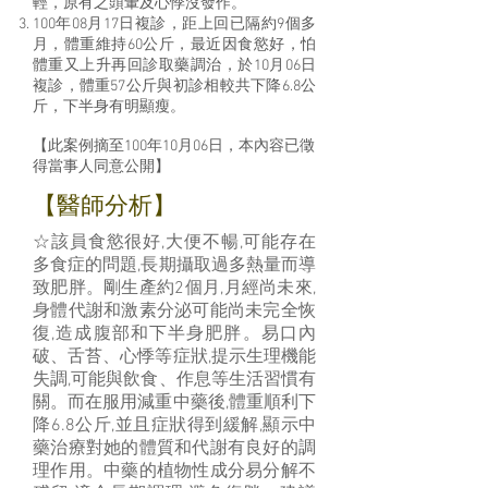
輕，原有之頭暈及心悸沒發作。
100年08月17日複診，距上回已隔約9個多
月，體重維持60公斤，最近因食慾好，怕
體重又上升再回診取藥調治，於10月06日
複診，體重57公斤與初診相較共下降6.8公
斤，下半身有明顯瘦。
【此案例摘至100年10月06日，本內容已徵
得當事人同意公開】
【醫師分析】
☆該員食慾很好,大便不暢,可能存在
多食症的問題,長期攝取過多熱量而導
致肥胖。剛生產約2個月,月經尚未來,
身體代謝和激素分泌可能尚未完全恢
復,造成腹部和下半身肥胖。易口內
破、舌苔、心悸等症狀,提示生理機能
失調,可能與飲食、作息等生活習慣有
關。而在服用減重中藥後,體重順利下
降6.8公斤,並且症狀得到緩解,顯示中
藥治療對她的體質和代謝有良好的調
理作用。中藥的植物性成分易分解不