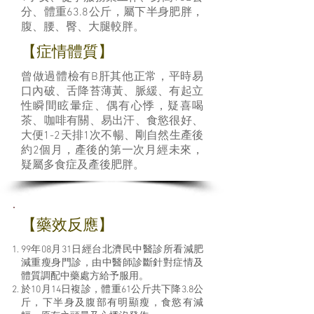
分、體重63.8公斤，屬下半身肥胖，
腹、腰、臀、大腿較胖。
【症情體質】
曾做過體檢有B肝其他正常，平時易
口內破、舌降苔薄黃、脈緩、有起立
性瞬間眩暈症、偶有心悸，疑喜喝
茶、咖啡有關、易出汗、食慾很好、
大便1-2天排1次不暢、剛自然生產後
約2個月，產後的第一次月經未來，
疑屬多食症及產後肥胖。
​【藥效反應】
99年08月31日經台北濟民中醫診所看減肥
減重瘦身門診，由中醫師診斷針對症情及
體質調配中藥處方給予服用。
於10月14日複診，體重61公斤共下降3.8公
斤，下半身及腹部有明顯瘦，食慾有減