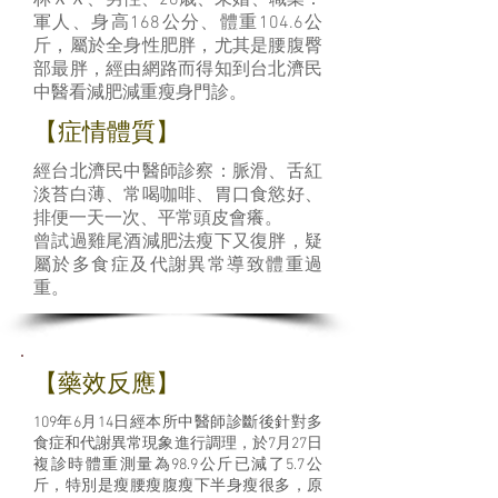
林ＸＸ、男性、26歳、未婚、職業：
軍人、身高168公分、體重104.6公
斤，屬於全身性肥胖，尤其是腰腹臀
部最胖，經由網路而得知到台北濟民
中醫看減肥減重瘦身門診。
【症情體質】
經台北濟民中醫師診察：脈滑、舌紅
淡苔白薄、常喝咖啡、胃口食慾好、
排便一天一次、平常頭皮會癢。
曾試過雞尾酒減肥法瘦下又復胖，疑
屬於多食症及代謝異常導致體重過
重。
​【藥效反應】
109年6月14日經本所中醫師診斷後針對多
食症和代謝異常現象進行調理，於7月27日
複診時體重測量為98.9公斤已減了5.7公
斤，特別是瘦腰瘦腹瘦下半身瘦很多，原