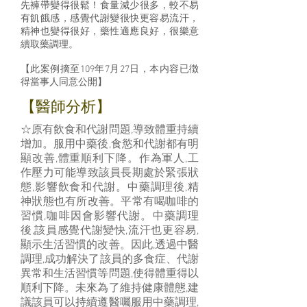
先褲帶變得很鬆！食量減少很多，較不易
有飢餓感，感覺代謝變很快更容易流汗，
精神也變得很好，藥性適應良好，很樂意
續取藥調理。
【此案例摘至109年7月27日，本内容已徴
得當事人同意公開】
【醫師分析】
☆原有飲食和代謝問題,導致體重持續
增加。服用中藥後,食慾和代謝都有明
顯改善,體重順利下降。作為軍人,工
作壓力可能導致該員長期處於緊張狀
態,影響飲食和代謝。中藥調理後,精
神狀態也有所改善。平常有喝咖啡的
習慣,咖啡因會影響代謝。中藥調理
後,該員感覺代謝變快,流汗也更容易,
顯示生活習慣的改善。因此,透過中醫
調理,成功解決了該員的多食症、代謝
異常和生活習慣等問題,使得體重得以
順利下降。未來為了維持健康體態,建
議該員可以持續遵醫囑服用中藥調理,