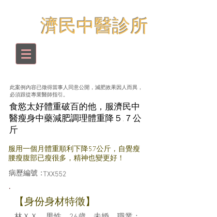
​濟民中醫診所
此案例內容已徵得當事人同意公開，減肥效果因人而異，
必須跟從專業醫師指引。
食慾太好體重破百的他，服濟民中
醫瘦身中藥減肥調理體重降５.７公
斤
服用一個月體重順利下降5.7公斤，自覺瘦
腰瘦腹部已瘦很多，精神也變更好！
病歷編號：
TXX552
​【身份身材特徵】