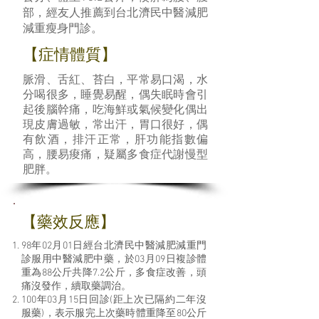
部，經友人推薦到台北濟民中醫減肥
減重瘦身門診。
【症情體質】
脈滑、舌紅、苔白，平常易口渴，水
分喝很多，睡覺易醒，偶失眠時會引
起後腦幹痛，吃海鮮或氣候變化偶出
現皮膚過敏，常出汗，胃口很好，偶
有飲酒，排汗正常，肝功能指數偏
高，腰易痠痛，疑屬多食症代謝慢型
肥胖。
​【藥效反應】
98年02月01日經台北濟民中醫減肥減重門
診服用中醫減肥中藥，於03月09日複診體
重為88公斤共降7.2公斤，多食症改善，頭
痛沒發作，續取藥調治。
100年03月15日回診(距上次已隔約二年沒
服藥)，表示服完上次藥時體重降至80公斤