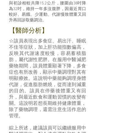
與初診相較共降15.2公斤，腰圍由38吋降
為32吋，維持一年多沒腹胖，因最近胃口
較好、易餓、少運動、代謝慢致體重又回
升再回診取藥調治。
【醫師分析】
☆該員表現出多食症、易出汗、睡眠
不佳等症狀，加上肝功能指數偏高，
反映其代謝速度較慢，容易蓄積脂
肪，屬代謝性肥胖。在服用中醫減肥
藥物期間，該員體重顯著下降，多食
症也有所改善，顯示中藥調理對其有
明顯療效。這說明中藥能夠調理身體
代謝，促進脂肪燃燒，從而達到減重
的目的。該員在停藥後體重又有回
升，與最近飲食和運動習慣的改變有
關。這說明若想長期維持健康體重，
除了藥物調理，還需注意生活作息的
管理。
綜上所述，建議該員可以繼續服用中