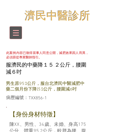
​濟民中醫診所
此案例內容已徵得當事人同意公開，減肥效果因人而異，
必須跟從專業醫師指引。
服濟民的中藥降１５.２公斤，腰圍
減６吋
男生原95.2公斤，服台北濟民中醫減肥中
藥二個月份下降15.2公斤，腰圍減6吋
病歷編號：
TXX856-1
​【身份身材特徵】
陳XX、男性、34歲、未婚、身高175
公分、體重95.2公斤，較胖為腰、腹