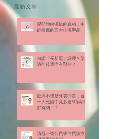
最新文章
揭開體內濕氣的真相：中醫
師推薦的五大排濕聖品
何謂「長新冠」調理？染疫
過的後遺症有那些？
肥胖不僅是外表問題，台灣
十大死因中竟多達8項與肥
胖有關！？
清冠一號公費或自費診療