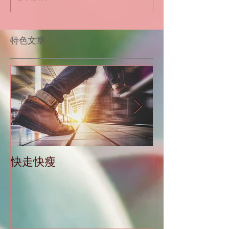
​特色文章
快走快瘦
當減肥遇到大