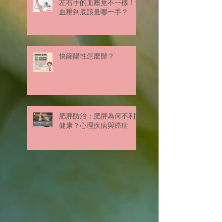
左右手的血壓竟不一樣！測
血壓到底該量哪一手？
快篩陽性怎麼辦？
肥胖防治：肥胖為何不利於
健康？心理疾病與癌症