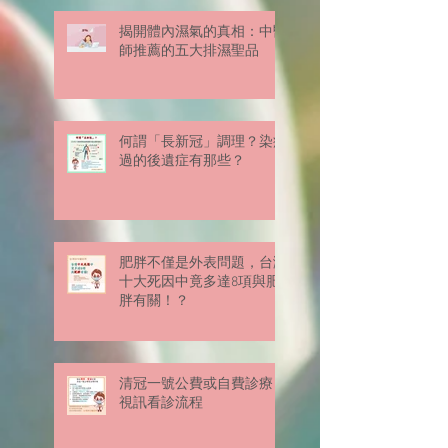
揭開體內濕氣的真相：中醫
師推薦的五大排濕聖品
何謂「長新冠」調理？染疫
過的後遺症有那些？
肥胖不僅是外表問題，台灣
十大死因中竟多達8項與肥
胖有關！？
清冠一號公費或自費診療
視訊看診流程