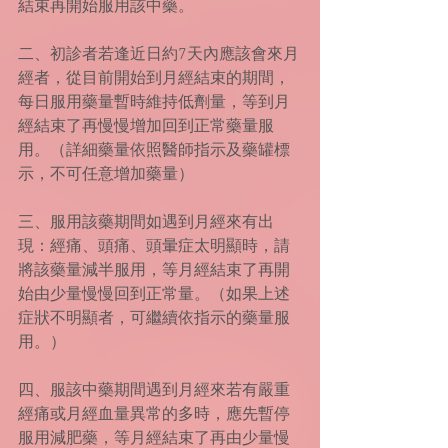
結束再開始服用該中藥。
二、初診者若逢近日約7天內應該會來月
經者，從目前開始到月經結束的期間，
每日服用藥量暫時維持低劑量，等到月
經結束了再慢慢增加回到正常藥量服
用。（詳細藥量依照醫師指示及藥罐標
示，不可任意增加藥量）
三、服用該藥期間如遇到月經來有出
現：經痛、頭痛、頭暈症太明顯時，請
將該藥量減半服用，等月經結束了再開
始由少量慢慢回到正常量。（如果上述
症狀不明顯者，可繼續依指示的藥量服
用。）
四、服該中藥期間遇到月經來若有嚴重
經痛或月經血量異常的多時，應先暫停
服用減肥藥，等月經結束了再由少量慢