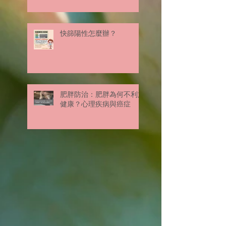
快篩陽性怎麼辦？
肥胖防治：肥胖為何不利於
健康？心理疾病與癌症