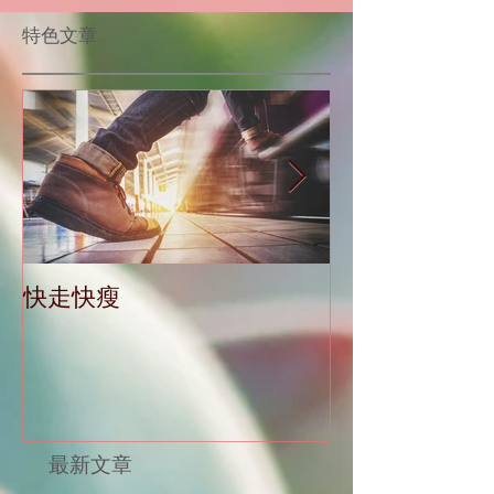
​特色文章
快走快瘦
當減肥遇到大
最新文章