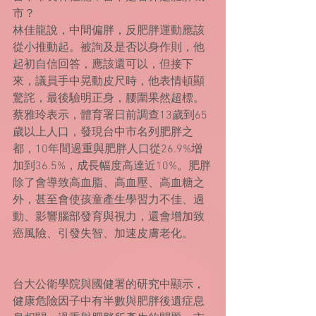
市？
林佳龍說，中間偏胖，反肥胖運動應該
從小推動起。被詢及是否以身作則，他
起初自信回答，應該還可以，但接下
來，議員手中晃動皮尺時，他表情頓顯
驚詫，最後驗明正身，腰圍果然超標。
蔡雅玲表示，體育署日前調查13歲到65
歲以上人口，發現台中市名列肥胖之
都，10年間過重與肥胖人口從26.9%增
加到36.5%，成長幅度高達近10%。肥胖
除了會導致高血脂、高血壓、高血糖之
外，甚至會使孩童產生學習力不佳、過
動、影響腦部發育與視力，還會增加致
癌風險、引發失智、加速皮膚老化。
台大公衛學院與國健署的研究中顯示，
健康危險因子中有半數與肥胖後遺症息