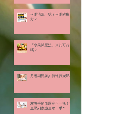
何謂清冠一號？何謂防疫處
方？
「水果減肥法」真的可行
嗎？
月經期間該如何進行減肥？
左右手的血壓竟不一樣！測
血壓到底該量哪一手？