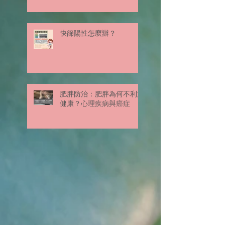
快篩陽性怎麼辦？
肥胖防治：肥胖為何不利於
健康？心理疾病與癌症