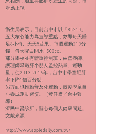
息相關，過重與肥胖所產生的問題，市
府應正視。
衛生局表示，目前台中市以「85210」
五大核心能力為宣導重點，亦即每天睡
足8小時、天天5蔬果、每週運動210分
鐘、每天喝白開水1500cc。
部分學校並有體重控制班，由營養師、
護理師幫過胖小朋友監控熱量、運動
量，使2013-2016年，台中市學童肥胖
率下降1個百分點。
另方面也推動普及化運動，鼓勵學童自
小養成運動習慣。（黃任膺／台中報
導）
濟民中醫診所，關心每個人健康問題。
文獻來源：
http://www.appledaily.com.tw/