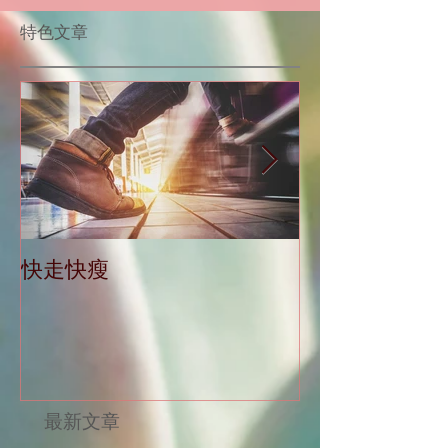
​特色文章
快走快瘦
當減肥遇到大
最新文章