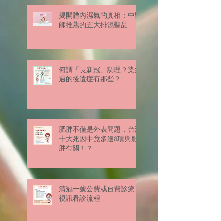
揭開體內濕氣的真相：中醫
師推薦的五大排濕聖品
何謂「長新冠」調理？染疫
過的後遺症有那些？
肥胖不僅是外表問題，台灣
十大死因中竟多達8項與肥
胖有關！？
清冠一號公費或自費診療
視訊看診流程