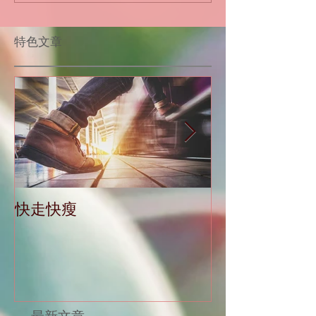
​特色文章
快走快瘦
當減肥遇到大