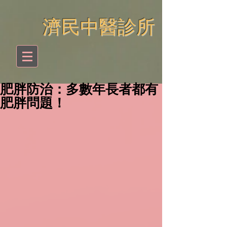
​濟民中醫診所
肥胖防治：多數年長者都有
肥胖問題！