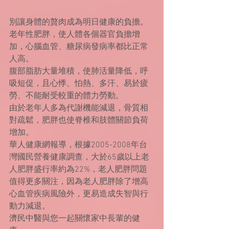
別讓身體的贅肉成為明日健康的負擔。
老年性肥胖，使人體各個器官負擔增
加，心腦血管、糖尿病發病率都比正常
人高。
腹部脂肪大量堆積，使肺活量降低，呼
吸短促，且心悸、怕熱、多汗、易於疲
勞、不能耐受較重的體力勞動。
由於老年人多為代謝機能減退，骨質相
對疏鬆，肥胖也使脊椎和肢體關節負荷
增加。
華人健康網報導，根據2005-2008年台
灣國民營養健康調查，大於65歲以上老
人肥胖盛行率約為22%，老人肥胖問題
值得更多關注，因為老人肥胖除了增高
心血管疾病風險外，更易造成失智與行
動力減退。
濟民中醫與您一起關懷家中長輩的健