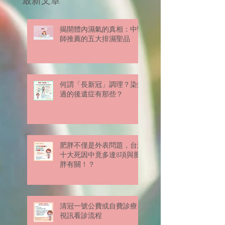
最新文章
揭開體內濕氣的真相：中醫
師推薦的五大排濕聖品
何謂「長新冠」調理？染疫
過的後遺症有那些？
肥胖不僅是外表問題，台灣
十大死因中竟多達8項與肥
胖有關！？
清冠一號公費或自費診療
視訊看診流程