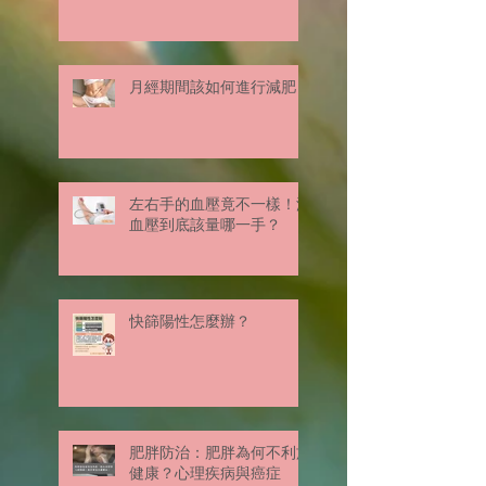
月經期間該如何進行減肥？
左右手的血壓竟不一樣！測
血壓到底該量哪一手？
快篩陽性怎麼辦？
肥胖防治：肥胖為何不利於
健康？心理疾病與癌症