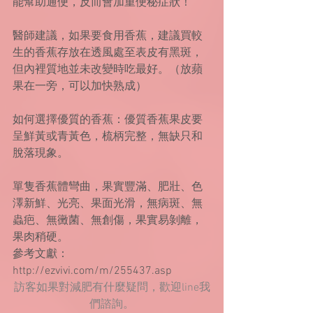
能幫助通便，反而會加重便秘症狀！
醫師建議，如果要食用香蕉，建議買較
生的香蕉存放在透風處至表皮有黑斑，
但內裡質地並未改變時吃最好。（放蘋
果在一旁，可以加快熟成）
如何選擇優質的香蕉：優質香蕉果皮要
呈鮮黃或青黃色，梳柄完整，無缺只和
脫落現象。
單隻香蕉體彎曲，果實豐滿、肥壯、色
澤新鮮、光亮、果面光滑，無病斑、無
蟲疤、無黴菌、無創傷，果實易剝離，
果肉稍硬。
參考文獻：
http://ezvivi.com/m/255437.asp
訪客如果對減肥有什麼疑問，歡迎line我
們諮詢。