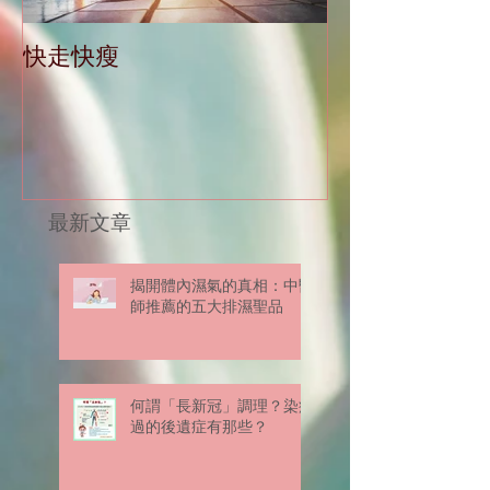
快走快瘦
當減肥遇到大
最新文章
揭開體內濕氣的真相：中醫
師推薦的五大排濕聖品
何謂「長新冠」調理？染疫
過的後遺症有那些？