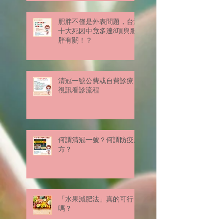
肥胖不僅是外表問題，台灣
十大死因中竟多達8項與肥
胖有關！？
清冠一號公費或自費診療
視訊看診流程
何謂清冠一號？何謂防疫處
方？
「水果減肥法」真的可行
嗎？