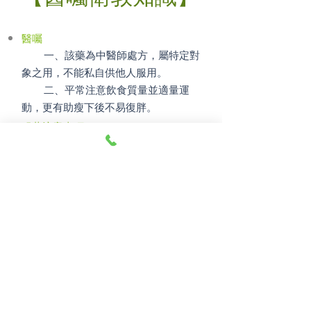
醫囑
一、該藥為中醫師處方，屬特定對
象之用，不能私自供他人服用。
二、平常注意飲食質量並適量運
動，更有助瘦下後不易復胖。
服藥注意事項
一、施打疫苗期間能不能服用減
肥中藥？（
點擊了解詳情
）
二、逢月經前或月經期間是否可
進行服用減肥中藥？（
點擊了解詳情
）
參考食譜
飲食以清淡和蛋白質為宜，但不
可採取禁食都不吃食物的方式，
點擊閱覽
簡易食譜
（若要更符合
個人體質的食譜，建議另尋求營
養師做規劃）