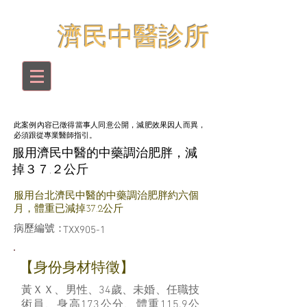
​濟民中醫診所
此案例內容已徵得當事人同意公開，減肥效果因人而異，
必須跟從專業醫師指引。
服用濟民中醫的中藥調治肥胖，減
掉３７.２公斤
服用台北濟民中醫的中藥調治肥胖約六個
月，體重已減掉37.2公斤
病歷編號：
TXX905-1
​【身份身材特徵】
黃ＸＸ、男性、34歲、未婚、任職技
術員、身高173公分、體重115.9公