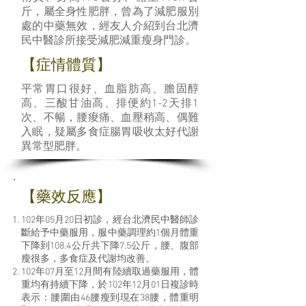
斤，屬全身性肥胖，曾為了減肥服別
處的中藥無效，經友人介紹到台北濟
民中醫診所接受減肥減重瘦身門診。
【症情體質】
平常胃口很好、血脂肪高、膽固醇
高、三酸甘油高、排便約1-2天排1
次、不暢，腰痠痛、血壓稍高、偶難
入眠，疑屬多食症腸胃吸收太好代謝
異常型肥胖。
​【藥效反應】
102年05月20日初診，經台北濟民中醫師診
斷給予中藥服用，服中藥調理約1個月體重
下降到108.4公斤共下降7.5公斤，腰、腹部
瘦很多，多食症及代謝均改善。
102年07月至12月間有陸續取過藥服用，體
重均有持續下降，於102年12月01日複診時
表示：腰圍由46腰瘦到現在38腰，體重明