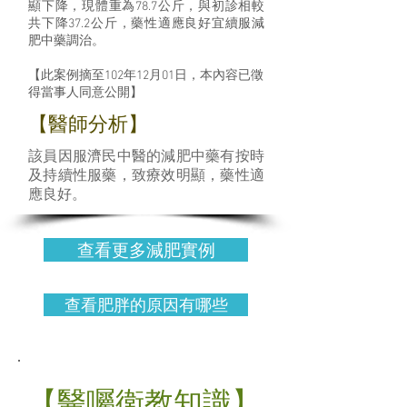
顯下降，現體重為78.7公斤，與初診相較
共下降37.2公斤，藥性適應良好宜續服減
肥中藥調治。
【此案例摘至102年12月01日，本內容已徵
得當事人同意公開】
​【醫師分析】
該員因服濟民中醫的減肥中藥有按時
及持續性服藥，致療效明顯，藥性適
應良好。
查看更多減肥實例
查看肥胖的原因有哪些
【醫囑衛教知識】