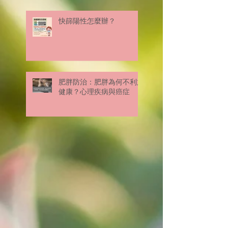
快篩陽性怎麼辦？
肥胖防治：肥胖為何不利於
健康？心理疾病與癌症