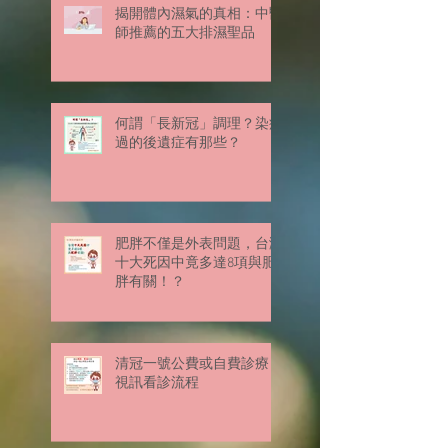
揭開體內濕氣的真相：中醫
師推薦的五大排濕聖品
何謂「長新冠」調理？染疫
過的後遺症有那些？
肥胖不僅是外表問題，台灣
十大死因中竟多達8項與肥
胖有關！？
清冠一號公費或自費診療
視訊看診流程