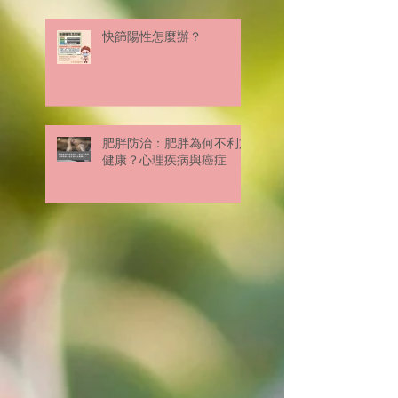
快篩陽性怎麼辦？
肥胖防治：肥胖為何不利於
健康？心理疾病與癌症