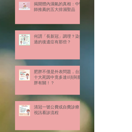
揭開體內濕氣的真相：中醫
師推薦的五大排濕聖品
何謂「長新冠」調理？染疫
過的後遺症有那些？
肥胖不僅是外表問題，台灣
十大死因中竟多達8項與肥
胖有關！？
清冠一號公費或自費診療
視訊看診流程