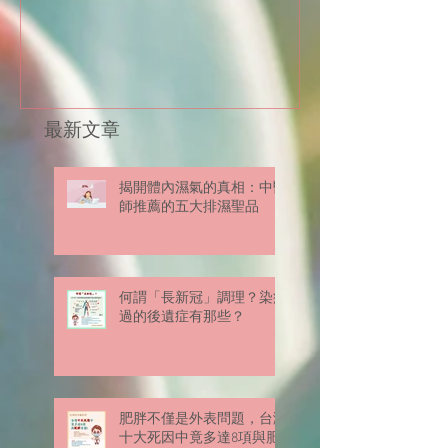
最新文章
揭開體內濕氣的真相：中醫
師推薦的五大排濕聖品
何謂「長新冠」調理？染疫
過的後遺症有那些？
肥胖不僅是外表問題，台灣
十大死因中竟多達8項與肥