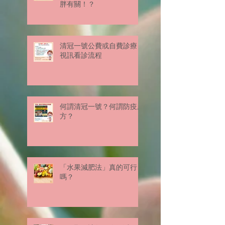
胖有關！？
清冠一號公費或自費診療
視訊看診流程
何謂清冠一號？何謂防疫處
方？
「水果減肥法」真的可行
嗎？