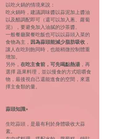
以吃火鍋的情境來說：
吃火鍋時，建議調味醬以蒜泥加上醬油
以及醋調配即可（還可以加入蔥、蘿蔔
泥），要避免加入油膩的沙茶醬。
一般餐廳聚餐吃飯也可以以蒜頭入菜的
食物為主，
因為蒜頭能減少脂肪吸收
，
讓人在吃到飽同時，也能稍微控制體重
增加。
另外，
在吃主食前，可先喝點熱湯
，再
選擇 蔬果料理，並以慢食的方式咀嚼食
物，最後視自己還能進食的空間，來選
擇主食類的量。
蒜頭知識+
生吃蒜頭，是最有利於身體吸收大蒜
素。