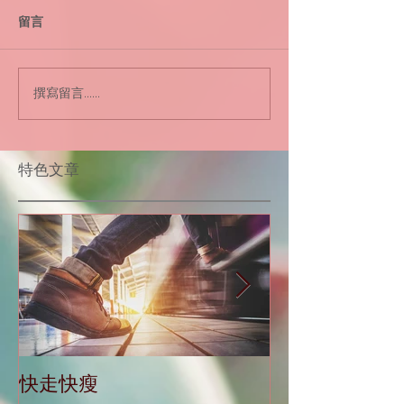
留言
撰寫留言......
​特色文章
快走快瘦
當減肥遇到大