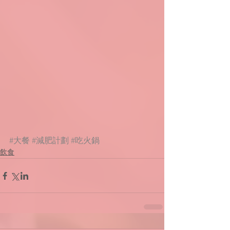
#大餐
#減肥計劃
#吃火鍋
飲食