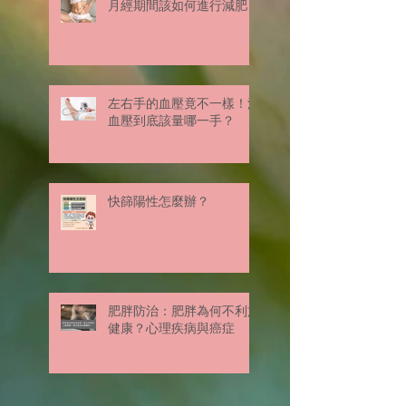
月經期間該如何進行減肥？
左右手的血壓竟不一樣！測
血壓到底該量哪一手？
快篩陽性怎麼辦？
肥胖防治：肥胖為何不利於
健康？心理疾病與癌症