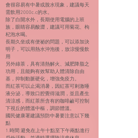
會很容易有中暑或脫水現象，建議每天
需飲用2000c.c的水。
除了白開水外，長期使用電腦的上班
族，眼睛容易酸澀，建議可用菊花、枸
杞泡水喝。
長期久坐或有便祕的問題，可以添加決
明子，可以用熱水沖泡後，放涼慢慢飲
用
另外綠茶，具有清熱解火、減肥降脂之
功用，且能夠有效幫助人體清除自由
基，抑制動脈硬化，增強免疫力。
而紅茶可以止渴消暑，因紅茶可剌激唾
液分泌，導致口腔覺得滋潤，並且產生
清涼感，而紅茶所含有的咖啡鹼可控制
下視丘的體溫中樞，調節體溫。
國民健康署建議預防中暑要注意以下幾
點
1.時間:避免在上午十點至下午兩點進行