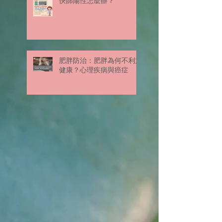
快篩陽性怎麼辦？
肥胖防治：肥胖為何不利於
健康？心理疾病與癌症