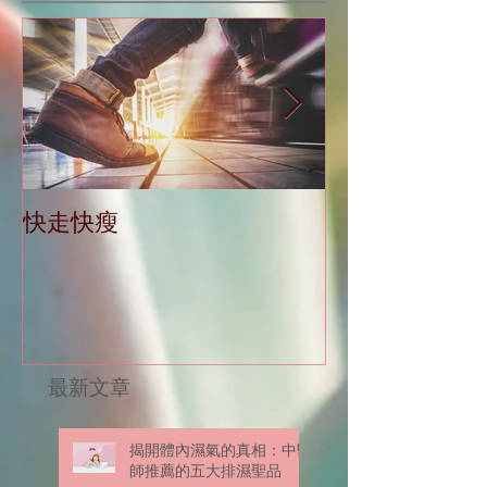
快走快瘦
當減肥遇到大
最新文章
揭開體內濕氣的真相：中醫
師推薦的五大排濕聖品