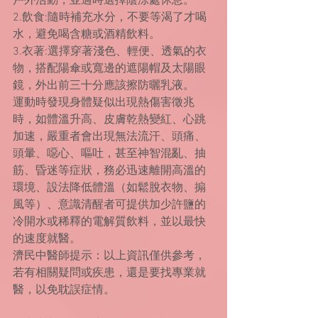
戶外活動，並適時選擇陰涼處休息。
2.飲食:隨時補充水分，不要等渴了才喝
水，避免喝含糖或酒精飲料。
3.衣著:選擇穿著淺色、輕便、透氣的衣
物，搭配陽傘或寬邊的遮陽帽及太陽眼
鏡，外出前三十分應該擦防曬乳液。
運動時發現身體疑似出現熱傷害徵兆
時，如體溫升高、皮膚乾熱變紅、心跳
加速，嚴重者會出現無法流汗、頭痛、
頭暈、噁心、嘔吐，甚至神智混亂、抽
筋、昏迷等症狀，務必迅速離開高溫的
環境、設法降低體溫（如鬆脫衣物、搧
風等）、意識清醒者可提供加少許鹽的
冷開水或稀釋的電解質飲料，並以最快
的速度就醫。
濟民中醫師提示：以上資訊僅供參考，
若有相關疑問或疾患，還是要找專業就
醫，以免耽誤症情。