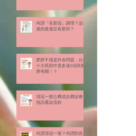
何謂「長新冠」調理？染疫
過的後遺症有那些？
肥胖不僅是外表問題，台灣
十大死因中竟多達8項與肥
胖有關！？
清冠一號公費或自費診療
視訊看診流程
何謂清冠一號？何謂防疫處