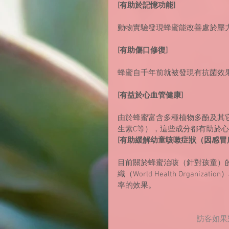
[有助於記憶功能]
動物實驗發現蜂蜜能改善處於壓
[有助傷口修復]
蜂蜜自千年前就被發現有抗菌效
[有益於心血管健康]
由於蜂蜜富含多種植物多酚及其
生素C等），這些成分都有助於
[有助緩解幼童咳嗽症狀（因感冒
目前關於蜂蜜治咳（針對孩童）的
織（World Health Organ
率的效果。
訪客如果