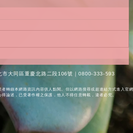
市大同區重慶北路二段106號｜0800-333-593
業者轉錄本網路資訊內容供人點閱。但以網路搜尋或超連結方式進入官
心得論述，已受著作權之保護，他人不得任意轉載，違者必究。