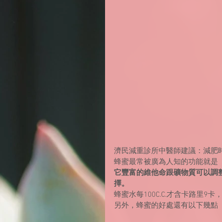
濟民減重診所中醫師建議：減肥
蜂蜜最常被廣為人知的功能就是
它豐富的維他命跟礦物質可以調
擇。
蜂蜜水每100C.C.才含卡路里9
另外，蜂蜜的好處還有以下幾點