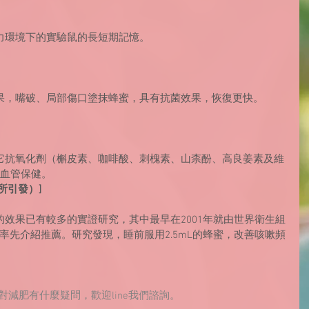
力環境下的實驗鼠的長短期記憶。
果，嘴破、局部傷口塗抹蜂蜜，具有抗菌效果，恢復更快。
它抗氧化劑（槲皮素、咖啡酸、刺槐素、山柰酚、高良姜素及維
心血管保健。
所引發）]
效果已有較多的實證研究，其中最早在2001年就由世界衛生組
ization）率先介紹推薦。研究發現，睡前服用2.5mL的蜂蜜，改善咳嗽頻
對減肥有什麼疑問，歡迎line我們諮詢。