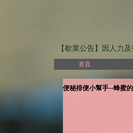
【歇業公告】因人力及整體
首頁
便秘排便小幫手--蜂蜜的