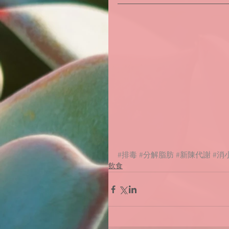
#排毒
#分解脂肪
#新陳代謝
#消
飲食