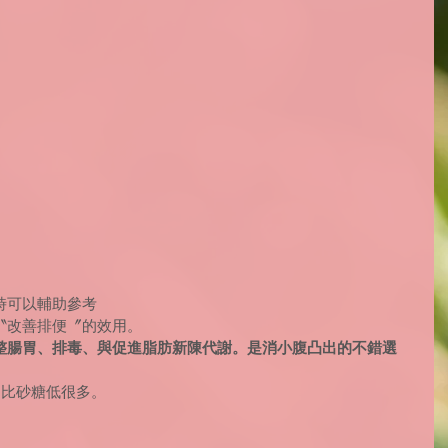
時可以輔助參考
〝改善排便〞的效用。
整腸胃、排毒、與促進脂肪新陳代謝。是消小腹凸出的不錯選
卡，比砂糖低很多。