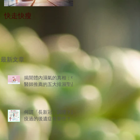
快走快瘦
當減肥遇到大餐
最新文章
揭開體內濕氣的真相：中
醫師推薦的五大排濕聖品
何謂「長新冠」調理？染
疫過的後遺症有那些？