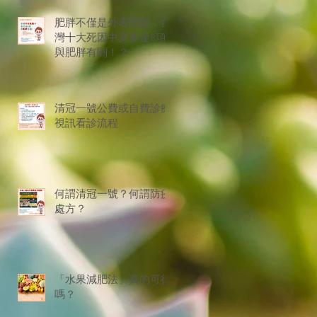
肥胖不僅是外表問題，台
灣十大死因中竟多達8項
與肥胖有關！？
清冠一號公費或自費診療
視訊看診流程
何謂清冠一號？何謂防疫
處方？
「水果減肥法」真的可行
嗎？