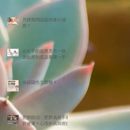
月經期間該如何進行減
肥？
左右手的血壓竟不一樣！
測血壓到底該量哪一手？
快篩陽性怎麼辦？
肥胖防治：肥胖為何不利
於健康？心理疾病與癌症