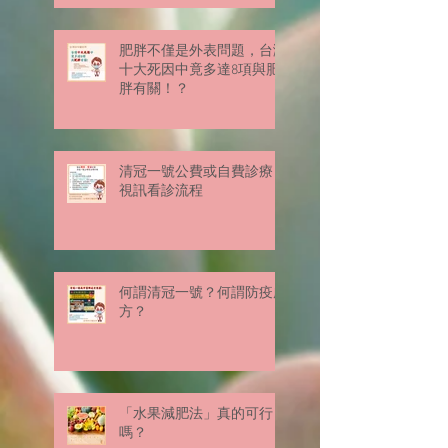
肥胖不僅是外表問題，台灣
十大死因中竟多達8項與肥
胖有關！？
清冠一號公費或自費診療
視訊看診流程
何謂清冠一號？何謂防疫處
方？
「水果減肥法」真的可行
嗎？