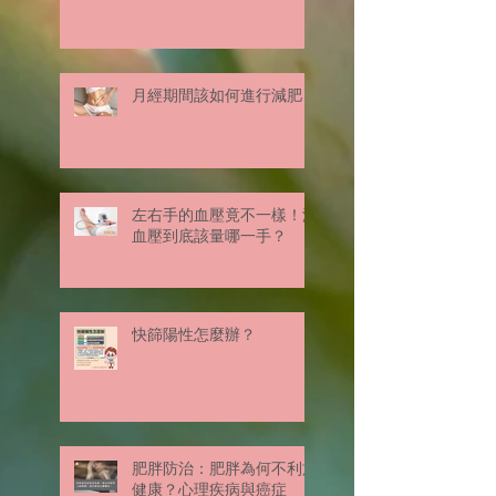
月經期間該如何進行減肥？
左右手的血壓竟不一樣！測
血壓到底該量哪一手？
快篩陽性怎麼辦？
肥胖防治：肥胖為何不利於
健康？心理疾病與癌症