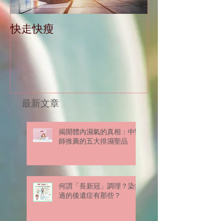
快走快瘦
當減肥遇到大
最新文章
揭開體內濕氣的真相：中醫
師推薦的五大排濕聖品
何謂「長新冠」調理？染疫
過的後遺症有那些？