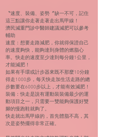
〝速度、裝備、姿勢〞缺一不可，記住
這三點讓你走著走著走出馬甲線！
濟民減重門診中醫師建議減肥可以參考
輔助
速度：想要走路減肥，你就得保證自己
的速度夠快，能夠達到身體的燃脂心
率。快走的速度至少達到每分鐘1公里，
才能減肥！
如果有手環或計步器來既不那麼10分鐘
得走1000步，每天快走加生活走路的總
步數要在6000步以上，才能有效減肥！
裝備：快走是說有運動裝裝備最少的運
動項目之一，只需要一雙能夠保護好雙
腳的慢跑鞋就夠了。
快走就出馬甲線的，首先體脂不高，其
次是姿勢擺得非常正確。