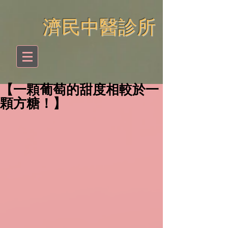
​濟民中醫診所
【一顆葡萄的甜度相較於一
顆方糖！】