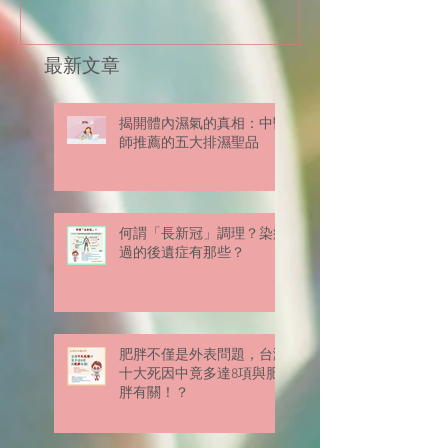
最新文章
揭開體內濕氣的真相：中醫
師推薦的五大排濕聖品
何謂「長新冠」調理？染疫
過的後遺症有那些？
肥胖不僅是外表問題，台灣
十大死因中竟多達8項與肥
胖有關！？