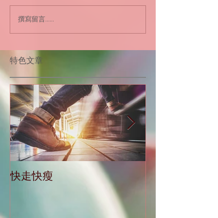
撰寫留言......
​特色文章
快走快瘦
當減肥遇到大