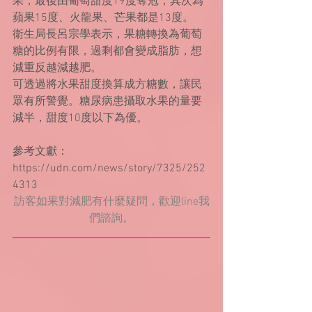
果，最後由葡萄甜度19度奪冠，其次為
蘋果15度、火龍果、芒果都是13度。
衛生局長呂宗學表示，果糖轉換為葡萄
糖的比例有限，過剩都會變成脂肪，想
減重反越減越肥。
可透過將水果甜度換算成方糖數，讓民
眾有所警覺。糖尿病患攝取水果的量要
減半，甜度10度以下為優。
參考文獻：
https://udn.com/news/story/7325/252
4313
訪客如果對減肥有什麼疑問，歡迎line我
們諮詢。