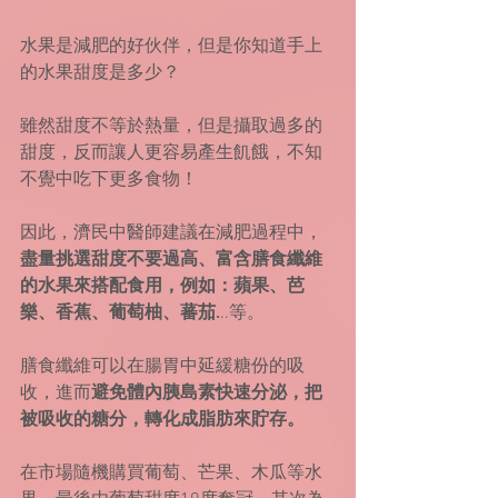
水果是減肥的好伙伴，但是你知道手上
的水果甜度是多少？
雖然甜度不等於熱量，但是攝取過多的
甜度，反而讓人更容易產生飢餓，不知
不覺中吃下更多食物！
因此，濟民中醫師建議在減肥過程中，
盡量挑選甜度不要過高、富含膳食纖維
的水果來搭配食用，例如：蘋果、芭
樂、香蕉、葡萄柚、蕃茄.
..等。
膳食纖維可以在腸胃中延緩糖份的吸
收，進而
避免體內胰島素快速分泌，把
被吸收的糖分，轉化成脂肪來貯存。
在市場隨機購買葡萄、芒果、木瓜等水