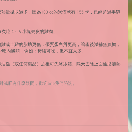
量攝取過多，因為100 cc的米酒就有 155 卡，已經超過半碗
吃 4 ~ 6 小塊去皮的雞肉。
般肉雞或土雞的脂肪更低，優質蛋白質更高，讓產後滋補無負擔，
少吃內臟類，例如：豬腰可吃，但不宜太多。 
好麻油雞（或任何湯品）之後可先冰冰箱、隔天去除上面油脂加熱
對減肥有什麼疑問，歡迎line我們諮詢。