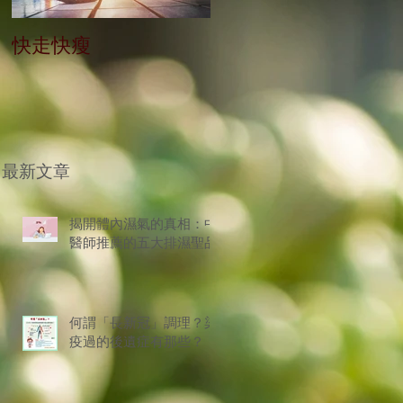
快走快瘦
當減肥遇到大餐
最新文章
揭開體內濕氣的真相：中
醫師推薦的五大排濕聖品
何謂「長新冠」調理？染
疫過的後遺症有那些？