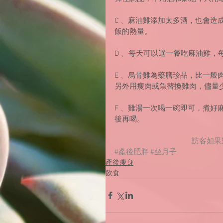
C﹑ 麻油雞添加太多酒，也會造成熱
飯的熱量。
D﹑ 每天可以選一餐吃麻油雞，每次
E﹑ 烏骨雞為藥膳珍品，比一
另外用瘦肉或魚替換雞肉，儘量
F﹑ 雞湯一次喝一碗即可，煮
後再喝。
訪客如果
#產後肥胖
#坐月子
產後瘦身
飲食