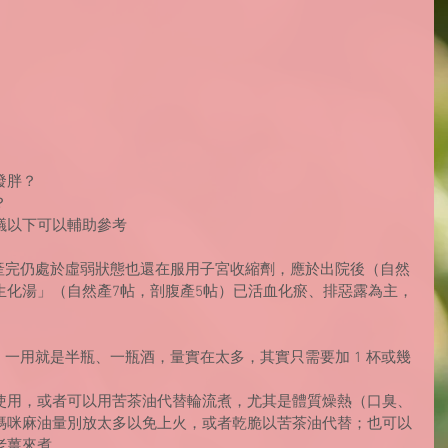
發胖？
？
議以下可以輔助參考
生產完仍處於虛弱狀態也還在服用子宮收縮劑，應於出院後（自然
「生化湯」（自然產7帖，剖腹產5帖）已活血化瘀、排惡露為主，
，一用就是半瓶、一瓶酒，量實在太多，其實只需要加 1 杯或幾
使用，或者可以用苦茶油代替輪流煮，尤其是體質燥熱（口臭、
媽咪麻油量別放太多以免上火，或者乾脆以苦茶油代替；也可以
薑來煮。 