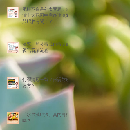
肥胖不僅是外表問題，台
灣十大死因中竟多達8項
與肥胖有關！？
清冠一號公費或自費診療
視訊看診流程
何謂清冠一號？何謂防疫
處方？
「水果減肥法」真的可行
嗎？