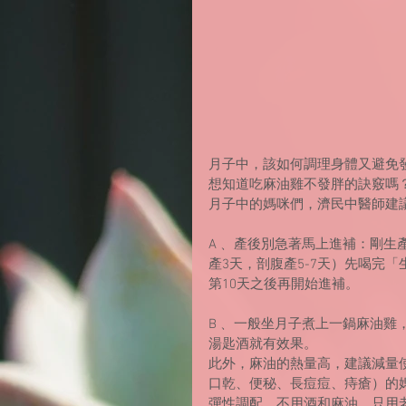
月子中，該如何調理身體又避免
想知道吃麻油雞不發胖的訣竅嗎
月子中的媽咪們，濟民中醫師建
A﹑ 產後別急著馬上進補：剛
產3天，剖腹產5-7天）先喝完
第10天之後再開始進補。
B﹑ 一般坐月子煮上一鍋麻油雞
湯匙酒就有效果。
此外，麻油的熱量高，建議減量
口乾、便秘、長痘痘、痔瘡）的
彈性調配，不用酒和麻油，只用老