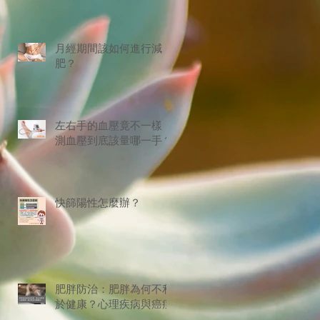
月經期間該如何進行減
肥？
左右手的血壓竟不一樣！
測血壓到底該量哪一手？
快篩陽性怎麼辦？
肥胖防治：肥胖為何不利
於健康？心理疾病與癌症